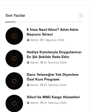
Son Yazılar
E İmza Nasıl Alınır? Adım Adım
Başvuru Süreci
Admin
1 Ağustos 2026
Hediye Kutularıyla Duygularınızı
En Şık Şekilde İfade Edin
Admin
25 Temmuz 2026
Dans Yeteneğim Yok Diyenlere
Özel Kurs Programı
Admin
25 Temmuz 2026
Silivri’de MNG Kargo Hizmetleri
Admin
24 Temmuz 2026