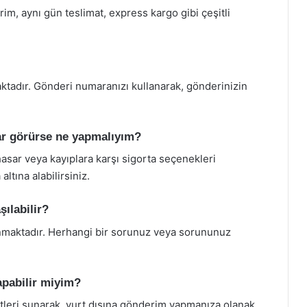
rim, aynı gün teslimat, express kargo gibi çeşitli
tadır. Gönderi numaranızı kullanarak, gönderinizin
rar görürse ne yapmalıyım?
asar veya kayıplara karşı sigorta seçenekleri
ltına alabilirsiniz.
şılabilir?
nmaktadır. Herhangi bir sorunuz veya sorununuz
apabilir miyim?
etleri sunarak, yurt dışına gönderim yapmanıza olanak