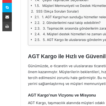
Skype
Müşteri Memnuniyeti ve Destek Hizmetler
SSS (Sıkça Sorulan Sorular)
E-Posta ile paylaş
1. AGT Kargo'nun sunduğu hizmetler neler
Yazdır
2. Gönderilerimi nasıl takip edebilirim?
3. Taşımacılık sırasında gönderilerim za
4. Müşteri destek hizmetleri ne zaman ulaş
5. AGT Kargo ile uluslararası gönderim ya
AGT Kargo ile Hızlı ve Güvenil
Günümüzde, e-ticaretin ve uluslararası ticareti
önem kazanmıştır. Müşterilerin beklentileri, hız
tercih edilmesini zorunlu hale getirmiştir. Bu
yerini sağlamlaştırmış ve müşteri memnuniyetin
AGT Kargo’nun Vizyonu ve Misyonu
AGT Kargo, taşımacılık alanında müşteri odakl