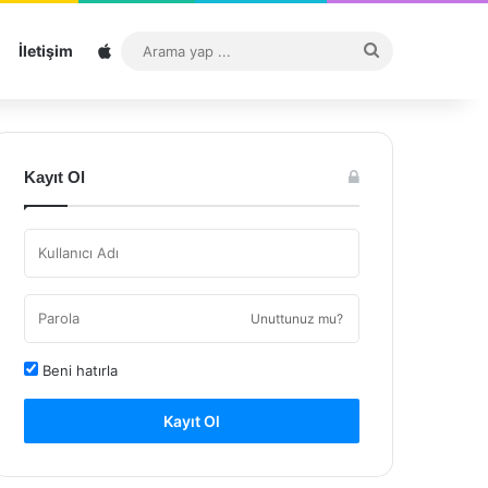
Sitemap
Arama
İletişim
yap
...
Kayıt Ol
Unuttunuz mu?
Beni hatırla
Kayıt Ol