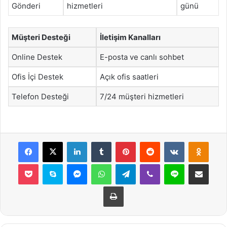
Gönderi
hizmetleri
günü
Müşteri Desteği
İletişim Kanalları
Online Destek
E-posta ve canlı sohbet
Ofis İçi Destek
Açık ofis saatleri
Telefon Desteği
7/24 müşteri hizmetleri
Facebook
X
LinkedIn
Tumblr
Pinterest
Reddit
VKontakte
Odnok
Pocket
Skype
Messenger
WhatsApp
Telegram
Viber
Line
E-Posta ile payla
Yazdır