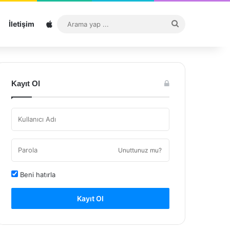
Sitemap
Arama
İletişim
yap
...
Kayıt Ol
Unuttunuz mu?
Beni hatırla
Kayıt Ol