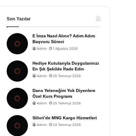
Son Yazılar
E İmza Nasıl Alınır? Adım Adım
Başvuru Süreci
Admin
1 Ağustos 2026
Hediye Kutularıyla Duygularınızı
En Şık Şekilde İfade Edin
Admin
25 Temmuz 2026
Dans Yeteneğim Yok Diyenlere
Özel Kurs Programı
Admin
25 Temmuz 2026
Silivri’de MNG Kargo Hizmetleri
Admin
24 Temmuz 2026