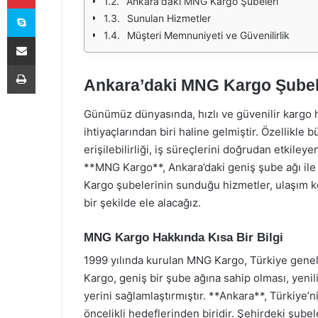
Ankara'daki MNG Kargo Şubeleri
Skype
Sunulan Hizmetler
Müşteri Memnuniyeti ve Güvenilirlik
E-Posta ile paylaş
Yazdır
Ankara’daki MNG Kargo Şubele
Günümüz dünyasında, hızlı ve güvenilir kargo h
ihtiyaçlarından biri haline gelmiştir. Özellikle 
erişilebilirliği, iş süreçlerini doğrudan etkile
**MNG Kargo**, Ankara’daki geniş şube ağı il
Kargo şubelerinin sunduğu hizmetler, ulaşım ko
bir şekilde ele alacağız.
MNG Kargo Hakkında Kısa Bir Bilgi
1999 yılında kurulan MNG Kargo, Türkiye genel
Kargo, geniş bir şube ağına sahip olması, yenil
yerini sağlamlaştırmıştır. **Ankara**, Türkiye
öncelikli hedeflerinden biridir. Şehirdeki şub