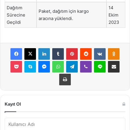
Dağıtım
14
Paket, dağıtım için kargo
Sürecine
Ekim
aracına yüklendi.
Geçildi
2023
Facebook
X
LinkedIn
Tumblr
Pinterest
Reddit
VKontakte
Odnok
Pocket
Skype
Messenger
WhatsApp
Telegram
Viber
Line
E-Posta ile payla
Yazdır
Kayıt Ol