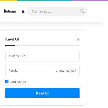
Sitemap
Arama
İletişim
yap
...
Kayıt Ol
Unuttunuz mu?
Beni hatırla
Kayıt Ol