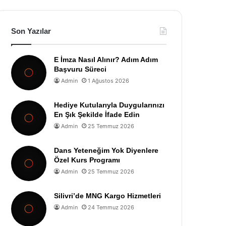
Son Yazılar
E İmza Nasıl Alınır? Adım Adım
Başvuru Süreci
Admin
1 Ağustos 2026
Hediye Kutularıyla Duygularınızı
En Şık Şekilde İfade Edin
Admin
25 Temmuz 2026
Dans Yeteneğim Yok Diyenlere
Özel Kurs Programı
Admin
25 Temmuz 2026
Silivri’de MNG Kargo Hizmetleri
Admin
24 Temmuz 2026