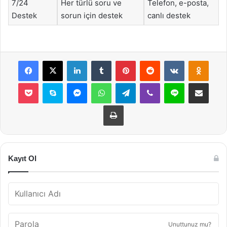
7/24
Her türlü soru ve
Telefon, e-posta,
Destek
sorun için destek
canlı destek
Facebook
X
LinkedIn
Tumblr
Pinterest
Reddit
VKontakte
Odnok
Pocket
Skype
Messenger
WhatsApp
Telegram
Viber
Line
E-Posta ile payla
Yazdır
Kayıt Ol
Unuttunuz mu?