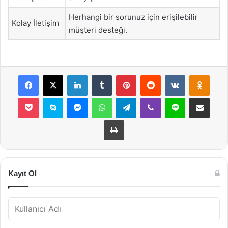
Herhangi bir sorunuz için erişilebilir
Kolay İletişim
müşteri desteği.
Facebook
X
LinkedIn
Tumblr
Pinterest
Reddit
VKontakte
Odnok
Pocket
Skype
Messenger
WhatsApp
Telegram
Viber
Line
E-Posta ile payla
Yazdır
Kayıt Ol