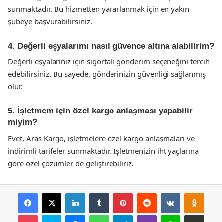
sunmaktadır. Bu hizmetten yararlanmak için en yakın
şubeye başvurabilirsiniz.
4. Değerli eşyalarımı nasıl güvence altına alabilirim?
Değerli eşyalarınız için sigortalı gönderim seçeneğini tercih
edebilirsiniz. Bu sayede, gönderinizin güvenliği sağlanmış
olur.
5. İşletmem için özel kargo anlaşması yapabilir
miyim?
Evet, Aras Kargo, işletmelere özel kargo anlaşmaları ve
indirimli tarifeler sunmaktadır. İşletmenizin ihtiyaçlarına
göre özel çözümler de geliştirebiliriz.
Facebook
X
LinkedIn
Tumblr
Pinterest
Reddit
VKontakte
Odnok
Pocket
Skype
Messenger
WhatsApp
Telegram
Viber
Line
E-Posta ile payla