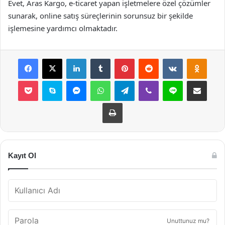
Evet, Aras Kargo, e-ticaret yapan işletmelere özel çözümler
sunarak, online satış süreçlerinin sorunsuz bir şekilde
işlemesine yardımcı olmaktadır.
Facebook
X
LinkedIn
Tumblr
Pinterest
Reddit
VKontakte
Odnok
Pocket
Skype
Messenger
WhatsApp
Telegram
Viber
Line
E-Posta ile payla
Yazdır
Kayıt Ol
Unuttunuz mu?