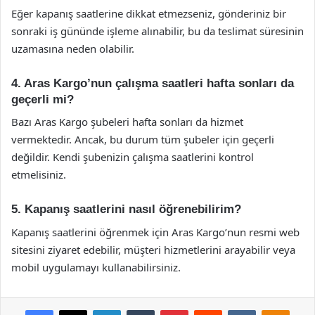
Eğer kapanış saatlerine dikkat etmezseniz, gönderiniz bir
sonraki iş gününde işleme alınabilir, bu da teslimat süresinin
uzamasına neden olabilir.
4. Aras Kargo’nun çalışma saatleri hafta sonları da
geçerli mi?
Bazı Aras Kargo şubeleri hafta sonları da hizmet
vermektedir. Ancak, bu durum tüm şubeler için geçerli
değildir. Kendi şubenizin çalışma saatlerini kontrol
etmelisiniz.
5. Kapanış saatlerini nasıl öğrenebilirim?
Kapanış saatlerini öğrenmek için Aras Kargo’nun resmi web
sitesini ziyaret edebilir, müşteri hizmetlerini arayabilir veya
mobil uygulamayı kullanabilirsiniz.
Facebook
X
LinkedIn
Tumblr
Pinterest
Reddit
VKontakte
Odnok