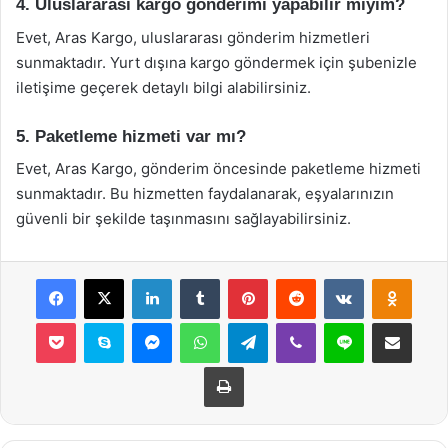
4. Uluslararası kargo gönderimi yapabilir miyim?
Evet, Aras Kargo, uluslararası gönderim hizmetleri
sunmaktadır. Yurt dışına kargo göndermek için şubenizle
iletişime geçerek detaylı bilgi alabilirsiniz.
5. Paketleme hizmeti var mı?
Evet, Aras Kargo, gönderim öncesinde paketleme hizmeti
sunmaktadır. Bu hizmetten faydalanarak, eşyalarınızın
güvenli bir şekilde taşınmasını sağlayabilirsiniz.
Facebook
X
LinkedIn
Tumblr
Pinterest
Reddit
VKontakte
Odnok
Pocket
Skype
Messenger
WhatsApp
Telegram
Viber
Line
E-Posta ile payla
Yazdır