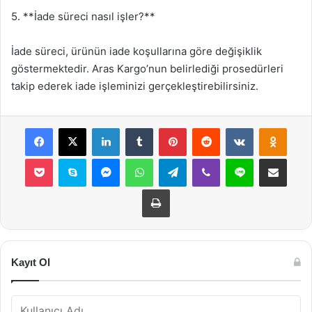
5. **İade süreci nasıl işler?**
İade süreci, ürünün iade koşullarına göre değişiklik
göstermektedir. Aras Kargo’nun belirlediği prosedürleri
takip ederek iade işleminizi gerçekleştirebilirsiniz.
Facebook
X
LinkedIn
Tumblr
Pinterest
Reddit
VKontakte
Odnok
Pocket
Skype
Messenger
WhatsApp
Telegram
Viber
Line
E-Posta ile payla
Yazdır
Kayıt Ol