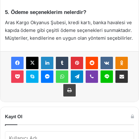
5. Ödeme seçeneklerim nelerdir?
Aras Kargo Okyanus Şubesi, kredi kartı, banka havalesi ve
kapıda ödeme gibi çeşitli ödeme seçenekleri sunmaktadır.
Müşteriler, kendilerine en uygun olan yöntemi seçebilirler.
Facebook
X
LinkedIn
Tumblr
Pinterest
Reddit
VKontakte
Odnok
Pocket
Skype
Messenger
WhatsApp
Telegram
Viber
Line
E-Posta ile payla
Yazdır
Kayıt Ol