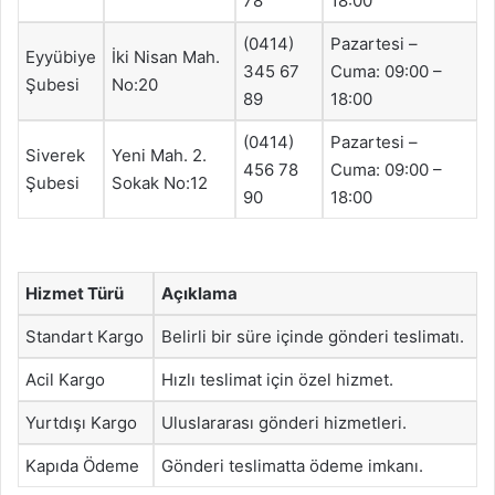
78
18:00
(0414)
Pazartesi –
Eyyübiye
İki Nisan Mah.
345 67
Cuma: 09:00 –
Şubesi
No:20
89
18:00
(0414)
Pazartesi –
Siverek
Yeni Mah. 2.
456 78
Cuma: 09:00 –
Şubesi
Sokak No:12
90
18:00
Hizmet Türü
Açıklama
Standart Kargo
Belirli bir süre içinde gönderi teslimatı.
Acil Kargo
Hızlı teslimat için özel hizmet.
Yurtdışı Kargo
Uluslararası gönderi hizmetleri.
Kapıda Ödeme
Gönderi teslimatta ödeme imkanı.