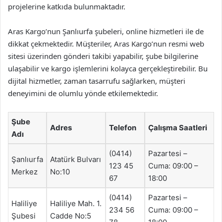
projelerine katkıda bulunmaktadır.
Aras Kargo’nun Şanlıurfa şubeleri, online hizmetleri ile de
dikkat çekmektedir. Müşteriler, Aras Kargo’nun resmi web
sitesi üzerinden gönderi takibi yapabilir, şube bilgilerine
ulaşabilir ve kargo işlemlerini kolayca gerçekleştirebilir. Bu
dijital hizmetler, zaman tasarrufu sağlarken, müşteri
deneyimini de olumlu yönde etkilemektedir.
Şube
Adres
Telefon
Çalışma Saatleri
Adı
(0414)
Pazartesi –
Şanlıurfa
Atatürk Bulvarı
123 45
Cuma: 09:00 –
Merkez
No:10
67
18:00
(0414)
Pazartesi –
Haliliye
Haliliye Mah. 1.
234 56
Cuma: 09:00 –
Şubesi
Cadde No:5