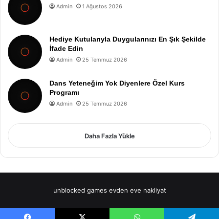
Admin
1 Ağustos 2026
Hediye Kutularıyla Duygularınızı En Şık Şekilde
İfade Edin
Admin
25 Temmuz 2026
Dans Yeteneğim Yok Diyenlere Özel Kurs
Programı
Admin
25 Temmuz 2026
Daha Fazla Yükle
unblocked games
evden eve nakliyat