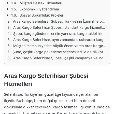
Müşteri Destek Hizmetleri
Ekonomik Fiyatlandırma
Sosyal Sorumluluk Projeleri
Aras Kargo Seferihisar Şubesi, Türkiye'nin İzmir iline bağlı bir ilçede bulunan önemli bir kargo hizmeti sağlayıcısıdır. Müşterilerine sunduğu geniş hizmet yelpazesi ile hem bireysel hem de kurumsal müşterilere hitap etmektedir. Şube, hızlı ve güvenilir teslimatları ile dikkat çekmekte ve müşteri memnuniyetini ön planda tutmaktadır. Özellikle yaz aylarında yoğunlaşan turistik faaliyetler nedeniyle, Seferihisar'daki kargo talebinin arttığı dönemlerde, Aras Kargo şubesi bu talebe etkili bir şekilde cevap vermektedir.
Aras Kargo Seferihisar Şubesi, standart kargo hizmetlerinin yanı sıra, aynı gün teslimat hizmeti de sunmaktadır. Bu hizmet, acil gönderim gereksinimi olan müşteriler için büyük bir avantaj sağlamaktadır. Müşteriler, yalnızca birkaç saat içinde gönderilerini alıcılarına ulaştırabilirler. Bu hızlı teslimat seçeneği, özellikle iş dünyasında faaliyet gösteren firmalar için önemli bir gereklilik haline gelmiştir.
Şube, kargo gönderimlerinin yanı sıra, kargo takibi hizmeti de sunmaktadır. Müşteriler, gönderim sürecini online olarak takip edebilmekte ve kargolarının nerede olduğunu anlık olarak öğrenebilmektedir. Bu sayede, gönderinin durumu hakkında her zaman bilgi sahibi olma imkanı sağlanmakta ve müşterilerin belirsizlik yaşamaları önlenmektedir.
Aras Kargo Seferihisar, aynı zamanda uluslararası kargo hizmetleri de sunmaktadır. Yurt dışına gönderim yapmak isteyen müşteriler, bu hizmet sayesinde kolayca kargo gönderebilirler. Uluslararası gönderim süreçleri hakkında detaylı bilgi ve destek sağlayan uzman ekip, müşterilerin işlemlerini hızlı ve sorunsuz bir şekilde gerçekleştirmelerine yardımcı olmaktadır.
Müşteri memnuniyetine büyük önem veren Aras Kargo Seferihisar Şubesi, şube içerisinde sunduğu hizmetlerin kalitesini sürekli olarak artırmaya çalışmaktadır. Eğitimli personeli, müşteri taleplerine hızlı yanıt vererek, ihtiyaçları en iyi şekilde karşılamayı hedeflemektedir. Ayrıca, şubede bulunan modern ekipmanlar, kargo işlemlerinin daha hızlı ve güvenli bir şekilde gerçekleştirilmesine olanak tanımaktadır.
Şube, çeşitli kargo paketleme seçenekleri ile de dikkat çekmektedir. Müşteriler, gönderim yapacakları ürünlerin özelliklerine göre uygun paketleme yöntemini seçebilirler. Bu, kargoların güvenli bir şekilde taşınmasını sağlarken, aynı zamanda gönderim maliyetlerini de optimize etmeye yardımcı olmaktadır.
Aras Kargo Seferihisar Şubesi, çeşitli kampanya ve indirim fırsatları sunarak müşterilerinin bütçelerini de düşünmektedir. Özellikle belirli dönemlerde düzenlenen bu kampanyalar, kargo göndermek isteyen bireyler ve işletmeler için cazip fırsatlar yaratmaktadır. Böylece, hem hizmet kalitesinden ödün vermeden hem de uygun fiyatlarla kargo gönderimi sağlanmaktadır.
Aras Kargo Seferihisar Şubesi
Hizmetleri
Seferihisar, Türkiye’nin güzel Ege kıyısında yer alan bir
ilçedir. Bu bölge, hem doğal güzellikleri hem de tarihi
dokusuyla dikkat çekerken, kargo taşımacılığı konusunda da
önemli bir hizmet sunan Aras Kargo, burada önemli bir rol