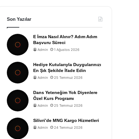
Son Yazılar
E İmza Nasıl Alınır? Adım Adım
Başvuru Süreci
Admin
1 Ağustos 2026
Hediye Kutularıyla Duygularınızı
En Şık Şekilde İfade Edin
Admin
25 Temmuz 2026
Dans Yeteneğim Yok Diyenlere
Özel Kurs Programı
Admin
25 Temmuz 2026
Silivri’de MNG Kargo Hizmetleri
Admin
24 Temmuz 2026