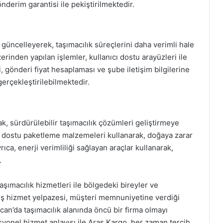
nderim garantisi ile pekiştirilmektedir.
k güncelleyerek, taşımacılık süreçlerini daha verimli hale
rinden yapılan işlemler, kullanıcı dostu arayüzleri ile
, gönderi fiyat hesaplaması ve şube iletişim bilgilerine
gerçekleştirilebilmektedir.
ak, sürdürülebilir taşımacılık çözümleri geliştirmeye
 dostu paketleme malzemeleri kullanarak, doğaya zarar
a, enerji verimliliği sağlayan araçlar kullanarak,
.
aşımacılık hizmetleri ile bölgedeki bireyler ve
niş hizmet yelpazesi, müşteri memnuniyetine verdiği
ncan’da taşımacılık alanında öncü bir firma olmayı
fesyonel hizmet anlayışı ile Aras Kargo, her zaman tercih