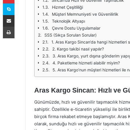
Sincan’da Hızlı ve Güvenilir Taşımacılık
Skype
Hizmet Çeşitliliği
Müşteri Memnuniyeti ve Güvenilirlik
E-Posta ile paylaş
Teknolojik Altyapı
Yazdır
Çevre Dostu Uygulamalar
SSS (Sıkça Sorulan Sorular)
1. Aras Kargo Sincan’da hangi hizmetleri 
2. Kargo takibi nasıl yapılır?
3. Aras Kargo, yurt dışına gönderim yap
4. Paketleme hizmeti alabilir miyim?
5. Aras Kargo’nun müşteri hizmetleri ile na
Aras Kargo Sincan: Hızlı ve Gü
Günümüzde, hızlı ve güvenilir taşımacılık hizme
sahiptir. Özellikle e-ticaretin yükselişi ile birl
birçok firma rekabet etmeye başlamıştır. Aras 
olarak, sunduğu hızlı ve güvenilir taşımacılık 