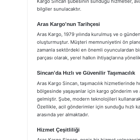
Kargo Sincan şubesinin sunduğu hizmetler, ava
bilgiler sunulacaktır.
Aras Kargo’nun Tarihçesi
Aras Kargo, 1979 yılında kurulmuş ve o günden
oluşturmuştur. Müşteri memnuniyetini ön planda
zamanla sektördeki en önemli oyunculardan biri
parçası olarak, yerel halkın ihtiyaçlarına yönel
Sincan’da Hızlı ve Güvenilir Taşımacılık
Aras Kargo Sincan, taşımacılık hizmetlerinde hı
bölgesinde yaşayanlar için kargo gönderim ve a
gelmiştir. Şube, modern teknolojileri kullanara
Özellikle, acil gönderimler için sunduğu hızlı k
arasında yer almaktadır.
Hizmet Çeşitliliği
Aras Kargo Sincan, geniş bir hizmet yelpazesin