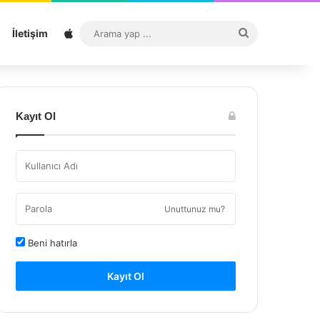
Sitemap
Arama
İletişim
yap
...
Kayıt Ol
Unuttunuz mu?
Beni hatırla
Kayıt Ol