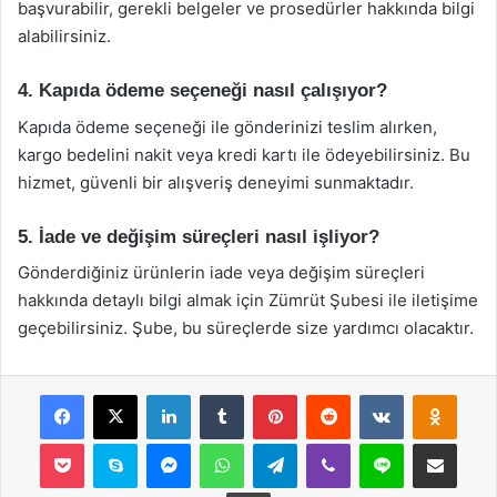
başvurabilir, gerekli belgeler ve prosedürler hakkında bilgi
alabilirsiniz.
4. Kapıda ödeme seçeneği nasıl çalışıyor?
Kapıda ödeme seçeneği ile gönderinizi teslim alırken,
kargo bedelini nakit veya kredi kartı ile ödeyebilirsiniz. Bu
hizmet, güvenli bir alışveriş deneyimi sunmaktadır.
5. İade ve değişim süreçleri nasıl işliyor?
Gönderdiğiniz ürünlerin iade veya değişim süreçleri
hakkında detaylı bilgi almak için Zümrüt Şubesi ile iletişime
geçebilirsiniz. Şube, bu süreçlerde size yardımcı olacaktır.
Facebook
X
LinkedIn
Tumblr
Pinterest
Reddit
VKontakte
Odnok
Pocket
Skype
Messenger
WhatsApp
Telegram
Viber
Line
E-Posta ile payla
Yazdır