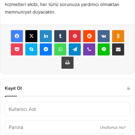
hizmetleri ekibi, her türlü sorunuza yardımcı olmaktan
memnuniyet duyacaktır.
Facebook
X
LinkedIn
Tumblr
Pinterest
Reddit
VKontakte
Odnok
Pocket
Skype
Messenger
WhatsApp
Telegram
Viber
Line
E-Posta ile payla
Yazdır
Kayıt Ol
Unuttunuz mu?