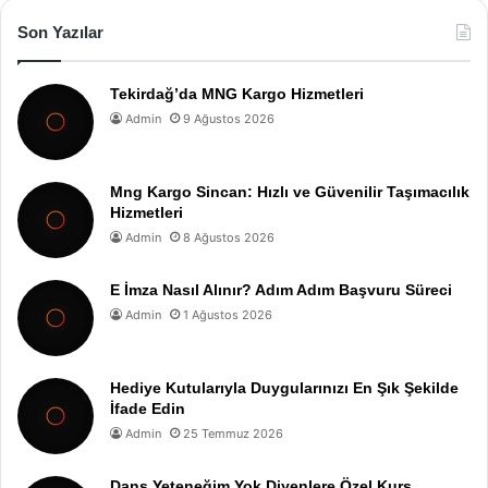
Son Yazılar
Tekirdağ’da MNG Kargo Hizmetleri
Admin
9 Ağustos 2026
Mng Kargo Sincan: Hızlı ve Güvenilir Taşımacılık
Hizmetleri
Admin
8 Ağustos 2026
E İmza Nasıl Alınır? Adım Adım Başvuru Süreci
Admin
1 Ağustos 2026
Hediye Kutularıyla Duygularınızı En Şık Şekilde
İfade Edin
Admin
25 Temmuz 2026
Dans Yeteneğim Yok Diyenlere Özel Kurs