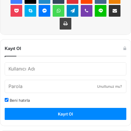
Pocket
Skype
Messenger
WhatsApp
Telegram
Viber
Line
E-Posta ile payla
Yazdır
Kayıt Ol
Unuttunuz mu?
Beni hatırla
Kayıt Ol