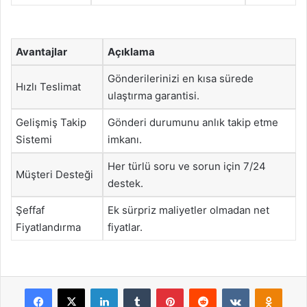
Avantajlar
Açıklama
Gönderilerinizi en kısa sürede
Hızlı Teslimat
ulaştırma garantisi.
Gelişmiş Takip
Gönderi durumunu anlık takip etme
Sistemi
imkanı.
Her türlü soru ve sorun için 7/24
Müşteri Desteği
destek.
Şeffaf
Ek sürpriz maliyetler olmadan net
Fiyatlandırma
fiyatlar.
Facebook
X
LinkedIn
Tumblr
Pinterest
Reddit
VKontakte
Odnok