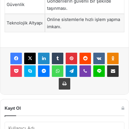
Gönderilerin güvenli bir şekilde
Güvenlik
taşınması.
Online sistemlerle hızlı işlem yapma
Teknolojik Altyapı
imkanı.
Facebook
X
LinkedIn
Tumblr
Pinterest
Reddit
VKontakte
Odnok
Pocket
Skype
Messenger
WhatsApp
Telegram
Viber
Line
E-Posta ile payla
Yazdır
Kayıt Ol