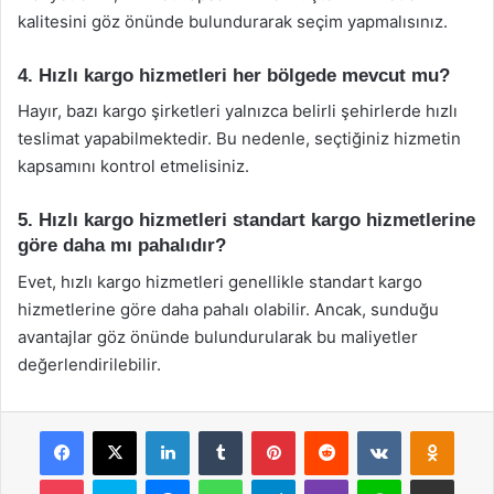
kalitesini göz önünde bulundurarak seçim yapmalısınız.
4. Hızlı kargo hizmetleri her bölgede mevcut mu?
Hayır, bazı kargo şirketleri yalnızca belirli şehirlerde hızlı
teslimat yapabilmektedir. Bu nedenle, seçtiğiniz hizmetin
kapsamını kontrol etmelisiniz.
5. Hızlı kargo hizmetleri standart kargo hizmetlerine
göre daha mı pahalıdır?
Evet, hızlı kargo hizmetleri genellikle standart kargo
hizmetlerine göre daha pahalı olabilir. Ancak, sunduğu
avantajlar göz önünde bulundurularak bu maliyetler
değerlendirilebilir.
Facebook
X
LinkedIn
Tumblr
Pinterest
Reddit
VKontakte
Odnok
Pocket
Skype
Messenger
WhatsApp
Telegram
Viber
Line
E-Posta ile payla