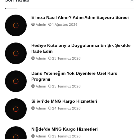
E İmza Nasıl Alınır? Adım Adım Başvuru Süreci
Admin
1 Ağustos 2026
Hediye Kutularıyla Duygularınızı En Şık Şekilde
İfade Edin
Admin
25 Temmuz 2026
Dans Yeteneğim Yok Diyenlere Özel Kurs
Programı
Admin
25 Temmuz 2026
Silivri’de MNG Kargo Hizmetleri
Admin
24 Temmuz 2026
Niğde’de MNG Kargo Hizmetleri
Admin
23 Temmuz 2026