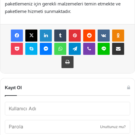
paketlemeniz için gerekli malzemeleri temin etmekte ve
paketleme hizmeti sunmaktadır.
Facebook
X
LinkedIn
Tumblr
Pinterest
Reddit
VKontakte
Odnok
Pocket
Skype
Messenger
WhatsApp
Telegram
Viber
Line
E-Posta ile payla
Yazdır
Kayıt Ol
Unuttunuz mu?