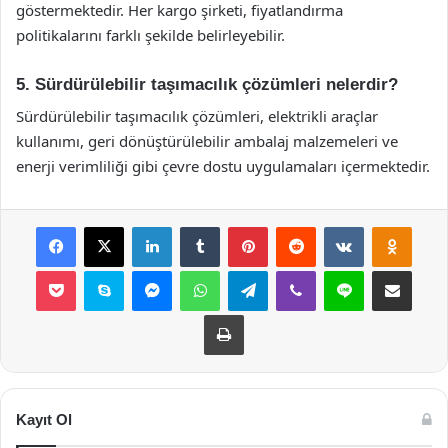
göstermektedir. Her kargo şirketi, fiyatlandırma
politikalarını farklı şekilde belirleyebilir.
5. Sürdürülebilir taşımacılık çözümleri nelerdir?
Sürdürülebilir taşımacılık çözümleri, elektrikli araçlar
kullanımı, geri dönüştürülebilir ambalaj malzemeleri ve
enerji verimliliği gibi çevre dostu uygulamaları içermektedir.
Facebook
X
LinkedIn
Tumblr
Pinterest
Reddit
VKontakte
Odnok
Pocket
Skype
Messenger
WhatsApp
Telegram
Viber
Line
E-Posta ile payla
Yazdır
Kayıt Ol