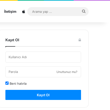
Sitemap
Arama
İletişim
yap
...
Kayıt Ol
Unuttunuz mu?
Beni hatırla
Kayıt Ol