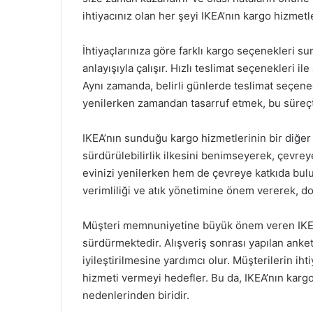
ihtiyacınız olan her şeyi IKEA’nın kargo hizmetle
İhtiyaçlarınıza göre farklı kargo seçenekleri s
anlayışıyla çalışır. Hızlı teslimat seçenekleri ile
Aynı zamanda, belirli günlerde teslimat seçeneği
yenilerken zamandan tasarruf etmek, bu süreçte
IKEA’nın sunduğu kargo hizmetlerinin bir diğer f
sürdürülebilirlik ilkesini benimseyerek, çevre
evinizi yenilerken hem de çevreye katkıda bulun
verimliliği ve atık yönetimine önem vererek, d
Müşteri memnuniyetine büyük önem veren IKEA,
sürdürmektedir. Alışveriş sonrası yapılan anketl
iyileştirilmesine yardımcı olur. Müşterilerin i
hizmeti vermeyi hedefler. Bu da, IKEA’nın kargo
nedenlerinden biridir.