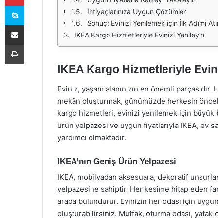
Skype
İhtiyaçlarınıza Uygun Çözümler
Sonuç: Evinizi Yenilemek için İlk Adımı Atı
E-Posta ile paylaş
IKEA Kargo Hizmetleriyle Evinizi Yenileyin
Yazdır
IKEA Kargo Hizmetleriyle Evini
Eviniz, yaşam alanınızın en önemli parçasıdır. 
mekân oluşturmak, günümüzde herkesin önceliğ
kargo hizmetleri, evinizi yenilemek için büyük b
ürün yelpazesi ve uygun fiyatlarıyla IKEA, ev s
yardımcı olmaktadır.
IKEA’nın Geniş Ürün Yelpazesi
IKEA, mobilyadan aksesuara, dekoratif unsurla
yelpazesine sahiptir. Her kesime hitap eden far
arada bulundurur. Evinizin her odası için uygun 
oluşturabilirsiniz. Mutfak, oturma odası, yatak 