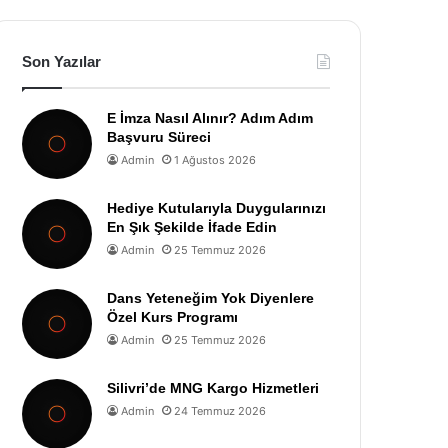
Son Yazılar
E İmza Nasıl Alınır? Adım Adım
Başvuru Süreci
Admin
1 Ağustos 2026
Hediye Kutularıyla Duygularınızı
En Şık Şekilde İfade Edin
Admin
25 Temmuz 2026
Dans Yeteneğim Yok Diyenlere
Özel Kurs Programı
Admin
25 Temmuz 2026
Silivri’de MNG Kargo Hizmetleri
Admin
24 Temmuz 2026