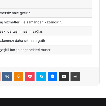
metsiz hale getirir.
aj hizmetleri ile zamandan kazandırır.
şekilde taşınmasını sağlar.
lanınızı daha şık hale getirir.
çeşitli kargo seçenekleri sunar.
st
Reddit
VKontakte
Odnoklassniki
Pocket
Skype
Messenger
E-Posta ile paylaş
Yazdır