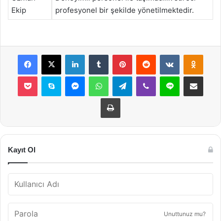
Ekip
profesyonel bir şekilde yönetilmektedir.
Facebook
X
LinkedIn
Tumblr
Pinterest
Reddit
VKontakte
Odnok
Pocket
Skype
Messenger
WhatsApp
Telegram
Viber
Line
E-Posta ile payla
Yazdır
Kayıt Ol
Unuttunuz mu?