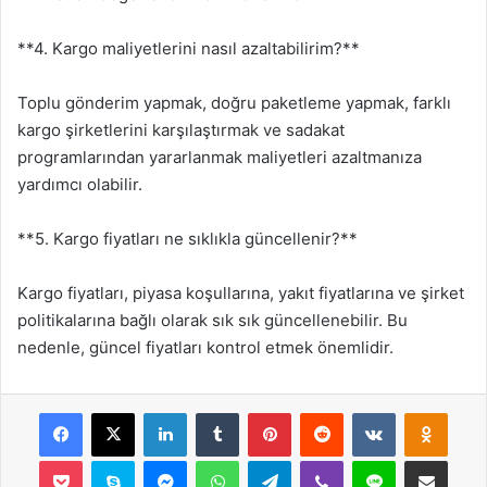
**4. Kargo maliyetlerini nasıl azaltabilirim?**
Toplu gönderim yapmak, doğru paketleme yapmak, farklı
kargo şirketlerini karşılaştırmak ve sadakat
programlarından yararlanmak maliyetleri azaltmanıza
yardımcı olabilir.
**5. Kargo fiyatları ne sıklıkla güncellenir?**
Kargo fiyatları, piyasa koşullarına, yakıt fiyatlarına ve şirket
politikalarına bağlı olarak sık sık güncellenebilir. Bu
nedenle, güncel fiyatları kontrol etmek önemlidir.
Facebook
X
LinkedIn
Tumblr
Pinterest
Reddit
VKontakte
Odnok
Pocket
Skype
Messenger
WhatsApp
Telegram
Viber
Line
E-Posta ile payla