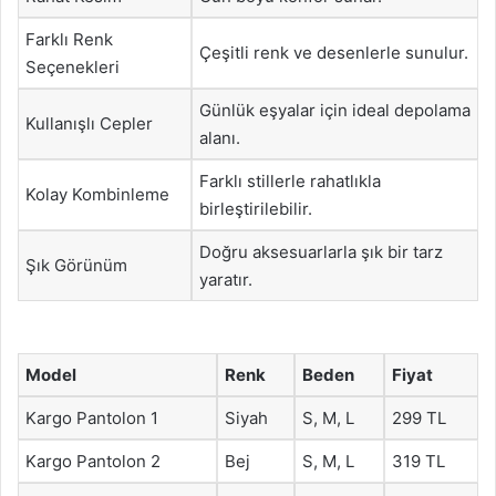
Farklı Renk
Çeşitli renk ve desenlerle sunulur.
Seçenekleri
Günlük eşyalar için ideal depolama
Kullanışlı Cepler
alanı.
Farklı stillerle rahatlıkla
Kolay Kombinleme
birleştirilebilir.
Doğru aksesuarlarla şık bir tarz
Şık Görünüm
yaratır.
Model
Renk
Beden
Fiyat
Kargo Pantolon 1
Siyah
S, M, L
299 TL
Kargo Pantolon 2
Bej
S, M, L
319 TL