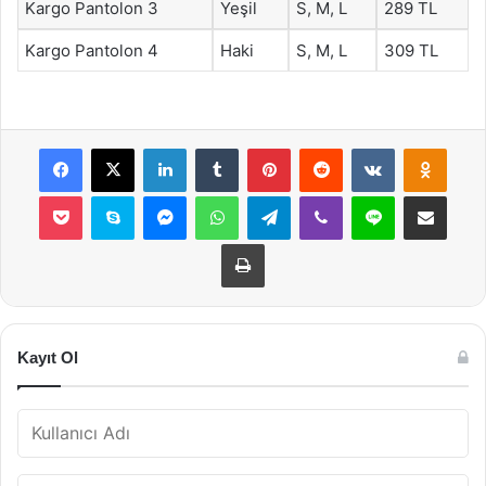
Kargo Pantolon 3
Yeşil
S, M, L
289 TL
Kargo Pantolon 4
Haki
S, M, L
309 TL
Facebook
X
LinkedIn
Tumblr
Pinterest
Reddit
VKontakte
Odnok
Pocket
Skype
Messenger
WhatsApp
Telegram
Viber
Line
E-Posta ile payla
Yazdır
Kayıt Ol