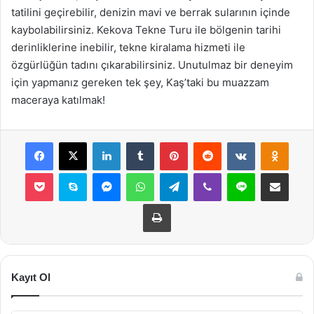
tatilini geçirebilir, denizin mavi ve berrak sularının içinde
kaybolabilirsiniz. Kekova Tekne Turu ile bölgenin tarihi
derinliklerine inebilir, tekne kiralama hizmeti ile
özgürlüğün tadını çıkarabilirsiniz. Unutulmaz bir deneyim
için yapmanız gereken tek şey, Kaş’taki bu muazzam
maceraya katılmak!
Facebook
X
LinkedIn
Tumblr
Pinterest
Reddit
VKontakte
Odnok
Pocket
Skype
Messenger
WhatsApp
Telegram
Viber
Line
E-Posta ile payla
Yazdır
Kayıt Ol