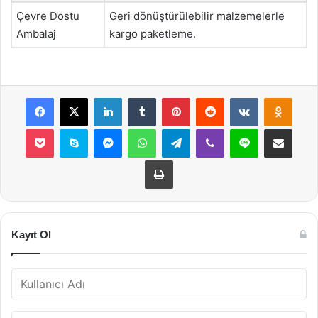
Çevre Dostu
Geri dönüştürülebilir malzemelerle
Ambalaj
kargo paketleme.
Facebook
X
LinkedIn
Tumblr
Pinterest
Reddit
VKontakte
Odnok
Pocket
Skype
Messenger
WhatsApp
Telegram
Viber
Line
E-Posta ile payla
Yazdır
Kayıt Ol