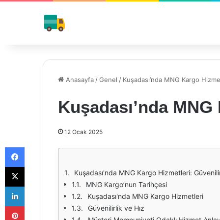
Anasayfa
/
Genel
/
Kuşadası’nda MNG Kargo Hizmet
Kuşadası’nda MNG K
12 Ocak 2025
Facebook
X
Kuşadası'nda MNG Kargo Hizmetleri: Güvenilir
MNG Kargo’nun Tarihçesi
LinkedIn
Kuşadası'nda MNG Kargo Hizmetleri
Pinterest
Güvenilirlik ve Hız
Müşteri Memnuniyeti Odaklı Hizmet Anlay