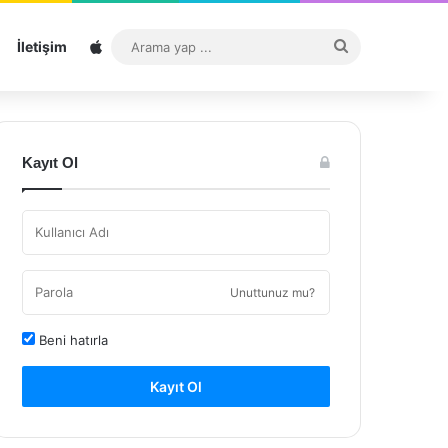
Sitemap
Arama
İletişim
yap
...
Kayıt Ol
Unuttunuz mu?
Beni hatırla
Kayıt Ol