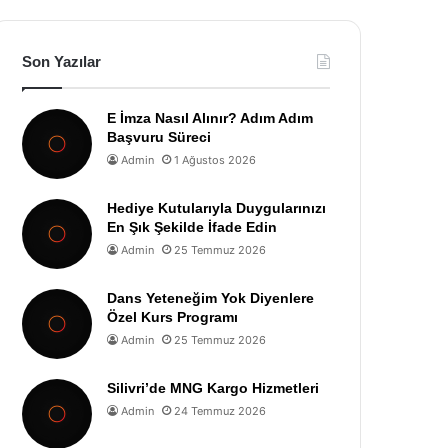
Son Yazılar
E İmza Nasıl Alınır? Adım Adım
Başvuru Süreci
Admin
1 Ağustos 2026
Hediye Kutularıyla Duygularınızı
En Şık Şekilde İfade Edin
Admin
25 Temmuz 2026
Dans Yeteneğim Yok Diyenlere
Özel Kurs Programı
Admin
25 Temmuz 2026
Silivri’de MNG Kargo Hizmetleri
Admin
24 Temmuz 2026