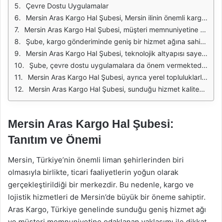
Çevre Dostu Uygulamalar
Mersin Aras Kargo Hal Şubesi, Mersin ilinin önemli kargo hizmetlerinden biridir. Özellikle bölgedeki ticari faaliyetlerin yoğunluğu göz önünde bulundurulduğunda, bu şube, hem bireysel hem de kurumsal müşterilere geniş bir hizmet yelpazesi sunmaktadır. Şube, gün boyunca hızlı ve güvenilir kargo teslimatı sağlamak amacıyla modern teknolojilerle donatılmıştır.
Mersin Aras Kargo Hal Şubesi, müşteri memnuniyetine büyük önem vermektedir. Bu doğrultuda, çalışanları sürekli eğitimlerle desteklenmekte ve kargo süreçlerini daha verimli bir şekilde yönetmeleri için gerekli bilgi ve becerilerle donatılmaktadır. Müşteri hizmetleri ekibi, her türlü soru ve sorun için aktif bir şekilde hizmet vermekte ve müşterilerin ihtiyaçlarına hızlı çözümler sunmaktadır.
Şube, kargo gönderiminde geniş bir hizmet ağına sahiptir. Yerel, ulusal ve uluslararası gönderimler için farklı seçenekler sunarak, müşterilerin ihtiyaçlarına uygun çözümler geliştirmektedir. Aynı zamanda, acil kargo ihtiyaçları için ekspres gönderim seçenekleri de mevcuttur. Bu sayede, zamanında teslimat konusunda müşteri taleplerini karşılamak için esnek bir yapı sunulmaktadır.
Mersin Aras Kargo Hal Şubesi, teknolojik altyapısı sayesinde kargo takibi konusunda da büyük kolaylıklar sağlamaktadır. Müşteriler, gönderilerini anlık olarak takip edebilir ve kargolarının nerede olduğunu öğrenebilirler. Bu şube, web sitesi ve mobil uygulamaları aracılığıyla kullanıcı dostu bir deneyim sunmakta, böylece müşteri memnuniyetini artırmaktadır.
Şube, çevre dostu uygulamalara da önem vermektedir. Kargo süreçlerinde sürdürülebilirliği sağlamak amacıyla, geri dönüştürülebilir ambalaj malzemeleri kullanmakta ve enerji tasarrufu sağlayan yöntemlerle çalışmaktadır. Bu bağlamda, çevre bilincini arttırmayı hedefleyen çeşitli projeler yürütmektedir.
Mersin Aras Kargo Hal Şubesi, ayrıca yerel topluluklarla da iş birliği yaparak sosyal sorumluluk projelerine katkıda bulunmaktadır. Eğitim, sağlık ve çevre alanlarında yürütülen projelerle, toplumun gelişimine destek olmayı amaçlamaktadır. Bu tür projeler, şirketin toplum üzerindeki olumlu etkisini artırmakta ve aynı zamanda marka değerini de güçlendirmektedir.
Mersin Aras Kargo Hal Şubesi, sunduğu hizmet kalitesi, müşteri odaklı yaklaşımı ve teknolojik altyapısıyla dikkat çekmektedir. Bölgedeki kargo ihtiyaçlarını karşılamak için sürekli olarak kendini geliştiren bu şube, hem bireysel hem de kurumsal müşterilere birçok avantaj sunmaktadır.
Mersin Aras Kargo Hal Şubesi:
Tanıtım ve Önemi
Mersin, Türkiye’nin önemli liman şehirlerinden biri
olmasıyla birlikte, ticari faaliyetlerin yoğun olarak
gerçekleştirildiği bir merkezdir. Bu nedenle, kargo ve
lojistik hizmetleri de Mersin’de büyük bir öneme sahiptir.
Aras Kargo, Türkiye genelinde sunduğu geniş hizmet ağı
ve müşteri memnuniyetine odaklanan yaklaşımı ile dikkat