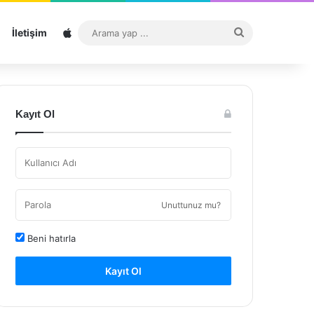
Sitemap
Arama
İletişim
yap
...
Kayıt Ol
Unuttunuz mu?
Beni hatırla
Kayıt Ol