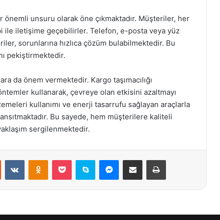
r önemli unsuru olarak öne çıkmaktadır. Müşteriler, her
 ile iletişime geçebilirler. Telefon, e-posta veya yüz
iler, sorunlarına hızlıca çözüm bulabilmektedir. Bu
ı pekiştirmektedir.
ra da önem vermektedir. Kargo taşımacılığı
öntemler kullanarak, çevreye olan etkisini azaltmayı
eleri kullanımı ve enerji tasarrufu sağlayan araçlarla
 yansıtmaktadır. Bu sayede, hem müşterilere kaliteli
aklaşım sergilenmektedir.
st
Reddit
VKontakte
Odnoklassniki
Pocket
Skype
Messenger
E-Posta ile paylaş
Yazdır