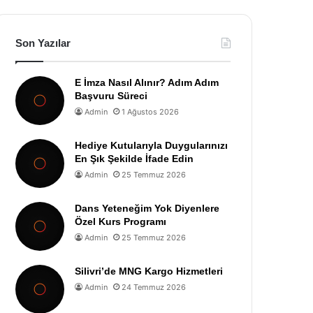
Son Yazılar
E İmza Nasıl Alınır? Adım Adım
Başvuru Süreci
Admin
1 Ağustos 2026
Hediye Kutularıyla Duygularınızı
En Şık Şekilde İfade Edin
Admin
25 Temmuz 2026
Dans Yeteneğim Yok Diyenlere
Özel Kurs Programı
Admin
25 Temmuz 2026
Silivri’de MNG Kargo Hizmetleri
Admin
24 Temmuz 2026