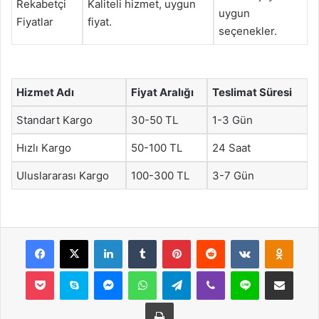
Rekabetçi
Kaliteli hizmet, uygun
uygun
Fiyatlar
fiyat.
seçenekler.
Hizmet Adı
Fiyat Aralığı
Teslimat Süresi
Standart Kargo
30-50 TL
1-3 Gün
Hızlı Kargo
50-100 TL
24 Saat
Uluslararası Kargo
100-300 TL
3-7 Gün
Facebook
X
LinkedIn
Tumblr
Pinterest
Reddit
VKontakte
Odnok
Pocket
Skype
Messenger
WhatsApp
Telegram
Viber
Line
E-Posta ile payla
Yazdır