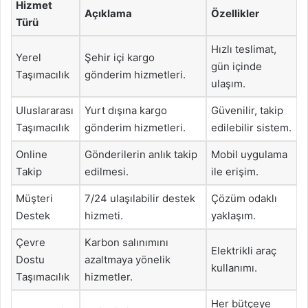
Hizmet
Açıklama
Özellikler
Türü
Hızlı teslimat,
Yerel
Şehir içi kargo
gün içinde
Taşımacılık
gönderim hizmetleri.
ulaşım.
Uluslararası
Yurt dışına kargo
Güvenilir, takip
Taşımacılık
gönderim hizmetleri.
edilebilir sistem.
Online
Gönderilerin anlık takip
Mobil uygulama
Takip
edilmesi.
ile erişim.
Müşteri
7/24 ulaşılabilir destek
Çözüm odaklı
Destek
hizmeti.
yaklaşım.
Çevre
Karbon salınımını
Elektrikli araç
Dostu
azaltmaya yönelik
kullanımı.
Taşımacılık
hizmetler.
Her bütçeye