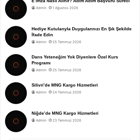
E İmza Nasıl Alınır? Adım Adım Başvuru Süreci
Admin
1 Ağustos 2026
Hediye Kutularıyla Duygularınızı En Şık Şekilde
İfade Edin
Admin
25 Temmuz 2026
Dans Yeteneğim Yok Diyenlere Özel Kurs
Programı
Admin
25 Temmuz 2026
Silivri’de MNG Kargo Hizmetleri
Admin
24 Temmuz 2026
Niğde’de MNG Kargo Hizmetleri
Admin
23 Temmuz 2026