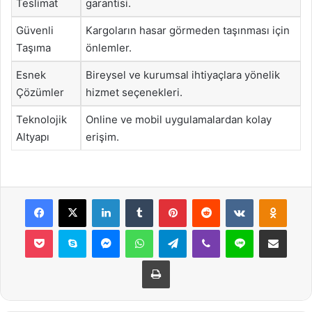
Teslimat
garantisi.
Güvenli
Kargoların hasar görmeden taşınması için
Taşıma
önlemler.
Esnek
Bireysel ve kurumsal ihtiyaçlara yönelik
Çözümler
hizmet seçenekleri.
Teknolojik
Online ve mobil uygulamalardan kolay
Altyapı
erişim.
Facebook
X
LinkedIn
Tumblr
Pinterest
Reddit
VKontakte
Odnok
Pocket
Skype
Messenger
WhatsApp
Telegram
Viber
Line
E-Posta ile payla
Yazdır