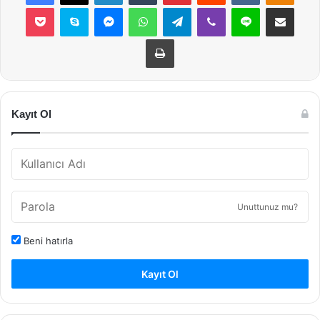
Pocket
Skype
Messenger
WhatsApp
Telegram
Viber
Line
E-Posta ile payla
Yazdır
Kayıt Ol
Unuttunuz mu?
Beni hatırla
Kayıt Ol