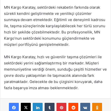
MN Kargo Karatay, sektördeki rekabetin farkında olarak
sürekli kendini geliştirmekte ve yenilikçi çözümler
sunmaya devam etmektedir. Eğitimli ve deneyimli kadrosu
ile, taşıma süreçlerinde karşılaşılabilecek her türlü sorunu
hızlı bir şekilde çözebilmektedir. Bu profesyonellik, MN
Kargo’nun sektördeki konumunu güçlendirmekte ve
müşteri portföyünü genişletmektedir.
MN Kargo Karatay, hızlı ve güvenilir taşıma çözümleri ile
sektördeki yerini sağlamlaştırmış bir markadır. Müşteri
memnuniyetine verdiği önem, sunduğu çeşitli hizmetler ve
çevre dostu yaklaşımları ile taşımacılık alanında fark
yaratmaktadır. Gelecekte de bu çizgisini koruyarak, daha
fazla başarıya imza atması beklenmektedir.
Facebook
X
LinkedIn
Tumblr
Pinterest
Reddit
VKontakte
Odnok