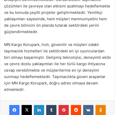
çözümleri ile çevreye olan etkisini azaltmayı hedeflemekte
ve bu konuda çeşitli projeler geliştirmektedir. Yenilikçi
yaklaşımları sayesinde, hem müşteri memnuniyetini hem
de çevre bilincini ön planda tutarak sektördeki yerini
güçlendirmektedir.
MN Kargo Korupark, hızlı, güvenilir ve müşteri odaklı
taşımacılık hizmetleri ile sektördeki en iyi oyunculardan
biri olmayı başarmıştır. Gelişmiş teknolojisi, deneyimli ekibi
ve çevre dostu yaklaşımları ile her türlü kargo ihtiyacına
cevap verebilmekte ve müşterilerine en iyi deneyimi
sunmayı hedeflemektedir. Taşımacılıkta güven arayanlar
için MN Kargo Korupark, doğru adres olmaya devam
etmektedir.
Facebook
X
LinkedIn
Tumblr
Pinterest
Reddit
VKontakte
Odnok