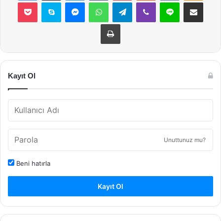
Pocket
Skype
Messenger
WhatsApp
Telegram
Viber
Line
E-Posta ile payla
Yazdır
Kayıt Ol
Unuttunuz mu?
Beni hatırla
Kayıt Ol