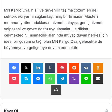
MN Kargo Ova, hızlı ve güvenilir taşıma çözümleri ile
sektördeki yerini sağlamlaştırmış bir firmadır. Müşteri
memnuniyetine odaklanan hizmet anlayışı, geniş hizmet
yelpazesi ve çevre dostu uygulamaları ile dikkat
çekmektedir. Taşımacılık alanında ihtiyaç duyan herkes için
ideal bir çözüm ortağı olan MN Kargo Ova, gelecekte de
büyümeye ve gelişmeye devam edecektir.
Facebook
X
LinkedIn
Tumblr
Pinterest
Reddit
VKontakte
Odnok
Pocket
Skype
Messenger
WhatsApp
Telegram
Viber
Line
E-Posta ile payla
Yazdır
Kayıt Ol