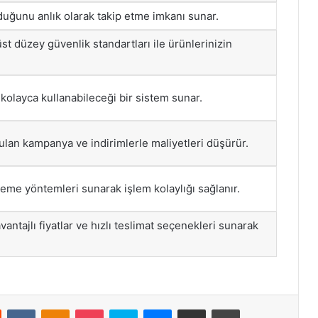
ğunu anlık olarak takip etme imkanı sunar.
st düzey güvenlik standartları ile ürünlerinizin
 kolayca kullanabileceği bir sistem sunar.
ulan kampanya ve indirimlerle maliyetleri düşürür.
deme yöntemleri sunarak işlem kolaylığı sağlanır.
avantajlı fiyatlar ve hızlı teslimat seçenekleri sunarak
st
Reddit
VKontakte
Odnoklassniki
Pocket
Skype
Messenger
E-Posta ile paylaş
Yazdır