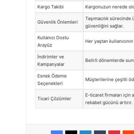
Kargo Takibi
Kargonuzun nerede oldu
Taşımacılık sürecinde ü
Güvenlik Önlemleri
güvenliğini sağlar.
Kullanıcı Dostu
Her yaştan kullanıcının
Arayüz
İndirimler ve
Belirli dönemlerde sun
Kampanyalar
Esnek Ödeme
Müşterilerine çeşitli ö
Seçenekleri
E-ticaret firmaları için 
Ticari Çözümler
rekabet gücünü artırır.
Facebook
X
LinkedIn
Tumblr
Pintere