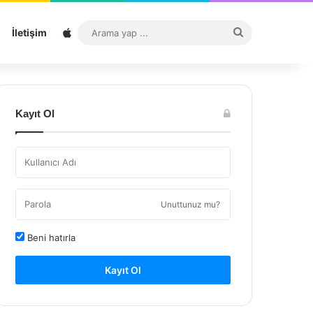
Sitemap
Arama
İletişim
yap
...
Kayıt Ol
Unuttunuz mu?
Beni hatırla
Kayıt Ol