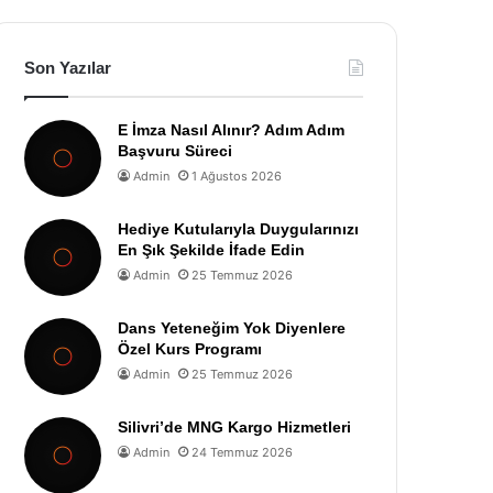
Son Yazılar
E İmza Nasıl Alınır? Adım Adım
Başvuru Süreci
Admin
1 Ağustos 2026
Hediye Kutularıyla Duygularınızı
En Şık Şekilde İfade Edin
Admin
25 Temmuz 2026
Dans Yeteneğim Yok Diyenlere
Özel Kurs Programı
Admin
25 Temmuz 2026
Silivri’de MNG Kargo Hizmetleri
Admin
24 Temmuz 2026