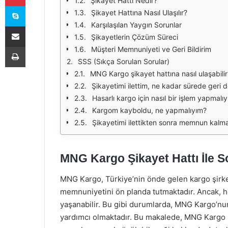
Şikayet Hattı Nedir?
Skype
Şikayet Hattına Nasıl Ulaşılır?
Karşılaşılan Yaygın Sorunlar
E-Posta ile paylaş
Şikayetlerin Çözüm Süreci
Yazdır
Müşteri Memnuniyeti ve Geri Bildirim
SSS (Sıkça Sorulan Sorular)
MNG Kargo şikayet hattına nasıl ulaşabili
Şikayetimi ilettim, ne kadar sürede geri d
Hasarlı kargo için nasıl bir işlem yapmalı
Kargom kayboldu, ne yapmalıyım?
Şikayetimi ilettikten sonra memnun kal
MNG Kargo Şikayet Hattı İle S
MNG Kargo, Türkiye’nin önde gelen kargo şirket
memnuniyetini ön planda tutmaktadır. Ancak, h
yaşanabilir. Bu gibi durumlarda, MNG Kargo’nun
yardımcı olmaktadır. Bu makalede, MNG Kargo şik