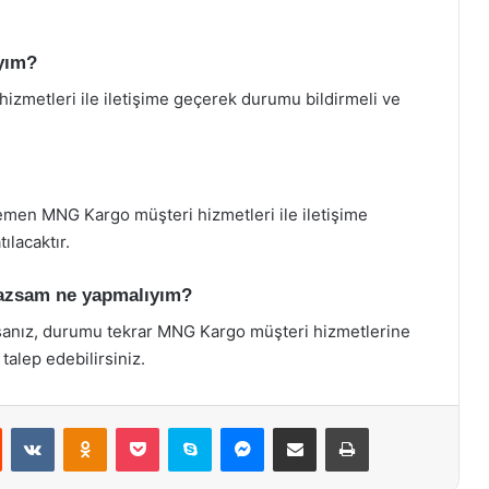
ıyım?
zmetleri ile iletişime geçerek durumu bildirmeli ve
en MNG Kargo müşteri hizmetleri ile iletişime
ılacaktır.
mazsam ne yapmalıyım?
zsanız, durumu tekrar MNG Kargo müşteri hizmetlerine
talep edebilirsiniz.
st
Reddit
VKontakte
Odnoklassniki
Pocket
Skype
Messenger
E-Posta ile paylaş
Yazdır