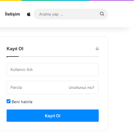
Sitemap
Arama
İletişim
yap
...
Kayıt Ol
Unuttunuz mu?
Beni hatırla
Kayıt Ol