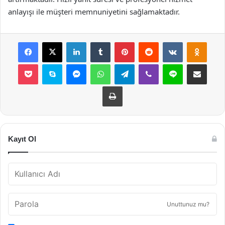
anlayışı ile müşteri memnuniyetini sağlamaktadır.
Facebook
X
LinkedIn
Tumblr
Pinterest
Reddit
VKontakte
Odnok
Pocket
Skype
Messenger
WhatsApp
Telegram
Viber
Line
E-Posta ile payla
Yazdır
Kayıt Ol
Unuttunuz mu?