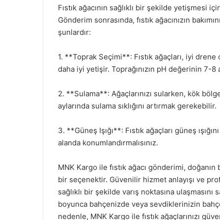
Fıstık ağacının sağlıklı bir şekilde yetişmesi 
Gönderim sonrasında, fıstık ağacınızın bakımın
şunlardır:
1. **Toprak Seçimi**: Fıstık ağaçları, iyi dren
daha iyi yetişir. Toprağınızın pH değerinin 7-8 
2. **Sulama**: Ağaçlarınızı sularken, kök bölg
aylarında sulama sıklığını artırmak gerekebilir.
3. **Güneş Işığı**: Fıstık ağaçları güneş ışığını
alanda konumlandırmalısınız.
MNK Kargo ile fıstık ağacı gönderimi, doğanın b
bir seçenektir. Güvenilir hizmet anlayışı ve pro
sağlıklı bir şekilde varış noktasına ulaşmasını s
boyunca bahçenizde veya sevdiklerinizin bahçesi
nedenle, MNK Kargo ile fıstık ağaçlarınızı güven