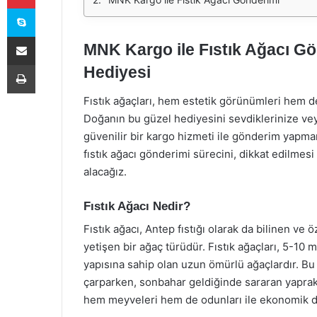
Skype
E-Posta ile paylaş
MNK Kargo ile Fıstık Ağacı Gö
Yazdır
Hediyesi
Fıstık ağaçları, hem estetik görünümleri hem de
Doğanın bu güzel hediyesini sevdiklerinize ve
güvenilir bir kargo hizmeti ile gönderim yapm
fıstık ağacı gönderimi sürecini, dikkat edilmesi 
alacağız.
Fıstık Ağacı Nedir?
Fıstık ağacı, Antep fıstığı olarak da bilinen ve
yetişen bir ağaç türüdür. Fıstık ağaçları, 5-10 
yapısına sahip olan uzun ömürlü ağaçlardır. Bu 
çarparken, sonbahar geldiğinde sararan yaprakl
hem meyveleri hem de odunları ile ekonomik de