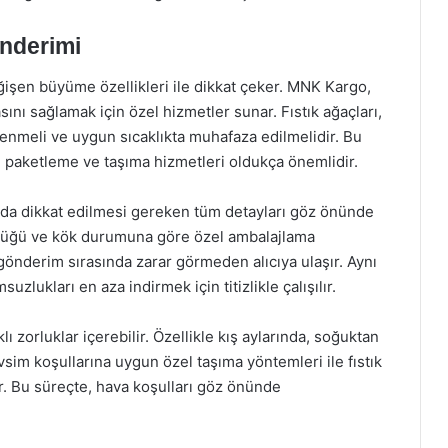
önderimi
değişen büyüme özellikleri ile dikkat çeker. MNK Kargo,
sını sağlamak için özel hizmetler sunar. Fıstık ağaçları,
lenmeli ve uygun sıcaklıkta muhafaza edilmelidir. Bu
aketleme ve taşıma hizmetleri oldukça önemlidir.
ında dikkat edilmesi gereken tüm detayları göz önünde
lüğü ve kök durumuna göre özel ambalajlama
ı gönderim sırasında zarar görmeden alıcıya ulaşır. Aynı
lukları en aza indirmek için titizlikle çalışılır.
ı zorluklar içerebilir. Özellikle kış aylarında, soğuktan
im koşullarına uygun özel taşıma yöntemleri ile fıstık
ar. Bu süreçte, hava koşulları göz önünde