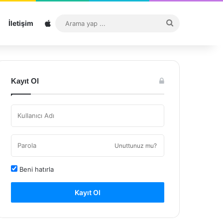
Sitemap
Arama
İletişim
yap
...
Kayıt Ol
Unuttunuz mu?
Beni hatırla
Kayıt Ol