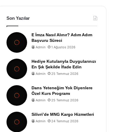
Son Yazılar
E İmza Nasıl Alınır? Adım Adım
Başvuru Süreci
Admin
1 Ağustos 2026
Hediye Kutularıyla Duygularınızı
En Şık Şekilde İfade Edin
Admin
25 Temmuz 2026
Dans Yeteneğim Yok Diyenlere
Özel Kurs Programı
Admin
25 Temmuz 2026
Silivri’de MNG Kargo Hizmetleri
Admin
24 Temmuz 2026