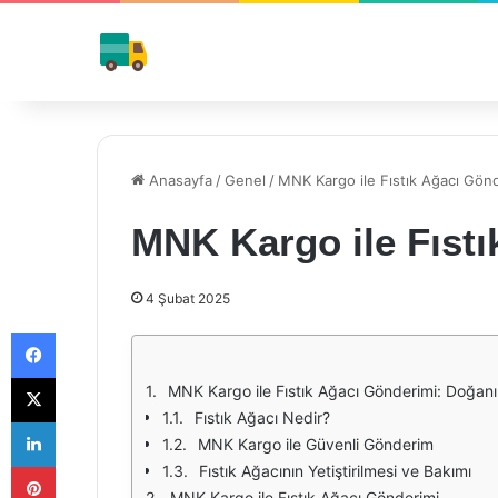
Anasayfa
/
Genel
/
MNK Kargo ile Fıstık Ağacı Gön
MNK Kargo ile Fıst
4 Şubat 2025
Facebook
X
MNK Kargo ile Fıstık Ağacı Gönderimi: Doğanı
Fıstık Ağacı Nedir?
LinkedIn
MNK Kargo ile Güvenli Gönderim
Pinterest
Fıstık Ağacının Yetiştirilmesi ve Bakımı
MNK Kargo ile Fıstık Ağacı Gönderimi