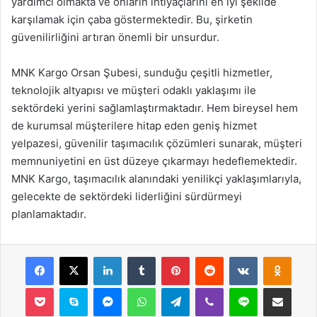
yardımcı olmakta ve onların ihtiyaçlarını en iyi şekilde
karşılamak için çaba göstermektedir. Bu, şirketin
güvenilirliğini artıran önemli bir unsurdur.
MNK Kargo Orsan Şubesi, sunduğu çeşitli hizmetler,
teknolojik altyapısı ve müşteri odaklı yaklaşımı ile
sektördeki yerini sağlamlaştırmaktadır. Hem bireysel hem
de kurumsal müşterilere hitap eden geniş hizmet
yelpazesi, güvenilir taşımacılık çözümleri sunarak, müşteri
memnuniyetini en üst düzeye çıkarmayı hedeflemektedir.
MNK Kargo, taşımacılık alanındaki yenilikçi yaklaşımlarıyla,
gelecekte de sektördeki liderliğini sürdürmeyi
planlamaktadır.
Facebook
X
LinkedIn
Tumblr
Pinterest
Reddit
VKontakte
Odnok
Pocket
Skype
Messenger
WhatsApp
Telegram
Viber
Line
E-Posta ile payla