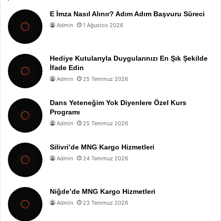
E İmza Nasıl Alınır? Adım Adım Başvuru Süreci
Admin
1 Ağustos 2026
Hediye Kutularıyla Duygularınızı En Şık Şekilde
İfade Edin
Admin
25 Temmuz 2026
Dans Yeteneğim Yok Diyenlere Özel Kurs
Programı
Admin
25 Temmuz 2026
Silivri’de MNG Kargo Hizmetleri
Admin
24 Temmuz 2026
Niğde’de MNG Kargo Hizmetleri
Admin
23 Temmuz 2026