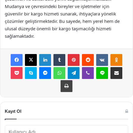
Mudanya ve çevresindeki bireyler ve işletmeler için
güvenilir bir kargo hizmeti sunarak, ihtiyaçlara yönelik
çözümler geliştirmektedir. Bu sayede, hem yerel hem de
ulusal düzeyde önemli bir kargo taşımacılığı hizmeti
sağlamaktadır.
Facebook
X
LinkedIn
Tumblr
Pinterest
Reddit
VKontakte
Odnok
Pocket
Skype
Messenger
WhatsApp
Telegram
Viber
Line
E-Posta ile payla
Yazdır
Kayıt Ol