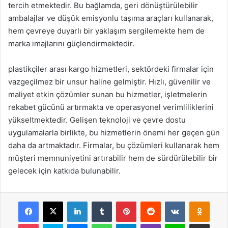
tercih etmektedir. Bu bağlamda, geri dönüştürülebilir
ambalajlar ve düşük emisyonlu taşıma araçları kullanarak,
hem çevreye duyarlı bir yaklaşım sergilemekte hem de
marka imajlarını güçlendirmektedir.
plastikçiler arası kargo hizmetleri, sektördeki firmalar için
vazgeçilmez bir unsur haline gelmiştir. Hızlı, güvenilir ve
maliyet etkin çözümler sunan bu hizmetler, işletmelerin
rekabet gücünü artırmakta ve operasyonel verimliliklerini
yükseltmektedir. Gelişen teknoloji ve çevre dostu
uygulamalarla birlikte, bu hizmetlerin önemi her geçen gün
daha da artmaktadır. Firmalar, bu çözümleri kullanarak hem
müşteri memnuniyetini artırabilir hem de sürdürülebilir bir
gelecek için katkıda bulunabilir.
Facebook
X
LinkedIn
Tumblr
Pinterest
Reddit
VKontakte
Odnok
Pocket
Skype
Messenger
WhatsApp
Telegram
Viber
Line
E-Posta ile payla