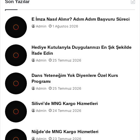
Son Yazılar
E İmza Nasıl Alınır? Adım Adım Başvuru Süreci
Admin
1 Ağustos 2026
Hediye Kutularıyla Duygularınızı En Şık Şekilde
İfade Edin
Admin
25 Temmuz 2026
Dans Yeteneğim Yok Diyenlere Özel Kurs
Programı
Admin
25 Temmuz 2026
Silivri’de MNG Kargo Hizmetleri
Admin
24 Temmuz 2026
Niğde’de MNG Kargo Hizmetleri
Admin
23 Temmuz 2026