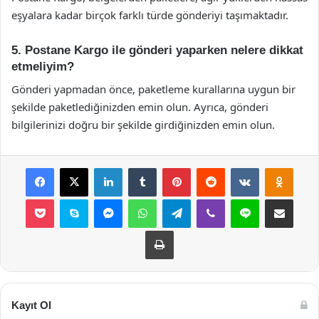
eşyalara kadar birçok farklı türde gönderiyi taşımaktadır.
5. Postane Kargo ile gönderi yaparken nelere dikkat
etmeliyim?
Gönderi yapmadan önce, paketleme kurallarına uygun bir
şekilde paketlediğinizden emin olun. Ayrıca, gönderi
bilgilerinizi doğru bir şekilde girdiğinizden emin olun.
Facebook
X
LinkedIn
Tumblr
Pinterest
Reddit
VKontakte
Odnok
Pocket
Skype
Messenger
WhatsApp
Telegram
Viber
Line
E-Posta ile payla
Yazdır
Kayıt Ol