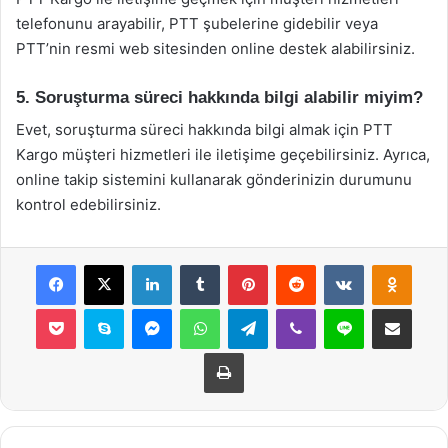
telefonunu arayabilir, PTT şubelerine gidebilir veya
PTT’nin resmi web sitesinden online destek alabilirsiniz.
5. Soruşturma süreci hakkında bilgi alabilir miyim?
Evet, soruşturma süreci hakkında bilgi almak için PTT
Kargo müşteri hizmetleri ile iletişime geçebilirsiniz. Ayrıca,
online takip sistemini kullanarak gönderinizin durumunu
kontrol edebilirsiniz.
Facebook
X
LinkedIn
Tumblr
Pinterest
Reddit
VKontakte
Odnok
Pocket
Skype
Messenger
WhatsApp
Telegram
Viber
Line
E-Posta ile payla
Yazdır