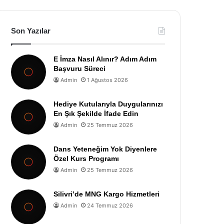
Son Yazılar
E İmza Nasıl Alınır? Adım Adım
Başvuru Süreci
Admin
1 Ağustos 2026
Hediye Kutularıyla Duygularınızı
En Şık Şekilde İfade Edin
Admin
25 Temmuz 2026
Dans Yeteneğim Yok Diyenlere
Özel Kurs Programı
Admin
25 Temmuz 2026
Silivri’de MNG Kargo Hizmetleri
Admin
24 Temmuz 2026