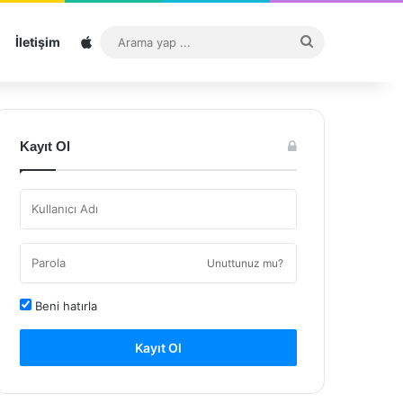
Sitemap
Arama
İletişim
yap
...
Kayıt Ol
Unuttunuz mu?
Beni hatırla
Kayıt Ol