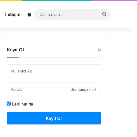
Sitemap
Arama
İletişim
yap
...
Kayıt Ol
Unuttunuz mu?
Beni hatırla
Kayıt Ol