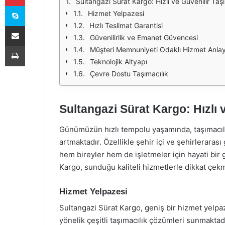
Sultangazi Sürat Kargo: Hızlı ve Güvenilir Taşı
Skype
Hizmet Yelpazesi
Hızlı Teslimat Garantisi
E-Posta ile paylaş
Güvenilirlik ve Emanet Güvencesi
Yazdır
Müşteri Memnuniyeti Odaklı Hizmet Anlay
Teknolojik Altyapı
Çevre Dostu Taşımacılık
Sultangazi Sürat Kargo: Hızlı 
Günümüzün hızlı tempolu yaşamında, taşımacılı
artmaktadır. Özellikle şehir içi ve şehirleraras
hem bireyler hem de işletmeler için hayati bir g
Kargo, sunduğu kaliteli hizmetlerle dikkat çek
Hizmet Yelpazesi
Sultangazi Sürat Kargo, geniş bir hizmet yelpa
yönelik çeşitli taşımacılık çözümleri sunmaktad