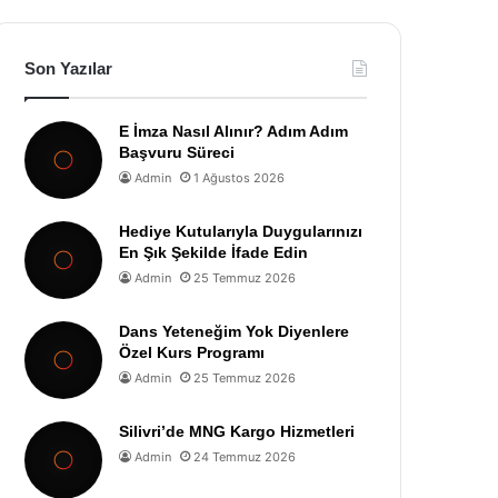
Son Yazılar
E İmza Nasıl Alınır? Adım Adım
Başvuru Süreci
Admin
1 Ağustos 2026
Hediye Kutularıyla Duygularınızı
En Şık Şekilde İfade Edin
Admin
25 Temmuz 2026
Dans Yeteneğim Yok Diyenlere
Özel Kurs Programı
Admin
25 Temmuz 2026
Silivri’de MNG Kargo Hizmetleri
Admin
24 Temmuz 2026