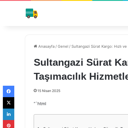
Anasayfa
/
Genel
/
Sultangazi Sürat Kargo: Hızlı ve 
Sultangazi Sürat Kar
Taşımacılık Hizmetle
Facebook
15 Nisan 2025
X
“`html
LinkedIn
Pinterest