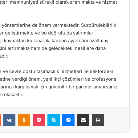
eri memnuniyeti sürekli olarak artırılmakta ve hizmet
k yöntemlerine de önem vermektedir. Sürdürülebilirlik
r geliştirmekte ve bu doğrultuda yatırımlar
rji kaynakları kullanarak, karbon ayak izini azaltmayı
ini artırmakta hem de gelecekteki nesillere daha
dır.
r ve çevre dostu taşımacılık hizmetleri ile sektördeki
etine verdiği önem, yenilikçi çözümleri ve profesyonel
larınızı karşılamak için güvenilir bir partner arıyorsanız,
m olacaktır.
st
Reddit
VKontakte
Odnoklassniki
Pocket
Skype
Messenger
E-Posta ile paylaş
Yazdır