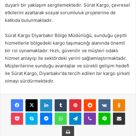
duyarlı bir yaklaşım sergilemektedir. Sürat Kargo, çevresel
etkilerini azaltarak sosyal sorumluluk projelerine de
katkıda bulunmaktadır.
Sürat Kargo Diyarbakır Bölge Müdürlüğü, sunduğu çeşitli
hizmetlerle bölgedeki kargo taşımacılığı alanında önemli
bir rol oynamaktadır. Hızlı, güvenilir ve müşteri odaklı
hizmet anlayışı ile sektördeki yerini sağlamlaştırmaktadır.
Müşterilerine sunduğu avantajlar ve sürekli gelişim hedefi
ile Sürat Kargo, Diyarbakır’da tercih edilen bir kargo şirketi
olmayı sürdürmektedir.
Facebook
X
LinkedIn
Tumblr
Pinterest
Reddit
VKontakte
Odnok
Pocket
Skype
Messenger
WhatsApp
Telegram
Viber
Line
E-Posta ile payla
Yazdır