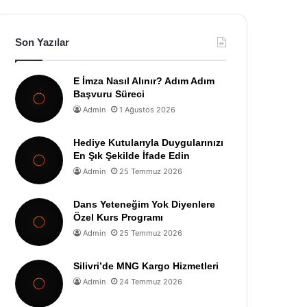
Son Yazılar
E İmza Nasıl Alınır? Adım Adım
Başvuru Süreci
Admin
1 Ağustos 2026
Hediye Kutularıyla Duygularınızı
En Şık Şekilde İfade Edin
Admin
25 Temmuz 2026
Dans Yeteneğim Yok Diyenlere
Özel Kurs Programı
Admin
25 Temmuz 2026
Silivri’de MNG Kargo Hizmetleri
Admin
24 Temmuz 2026