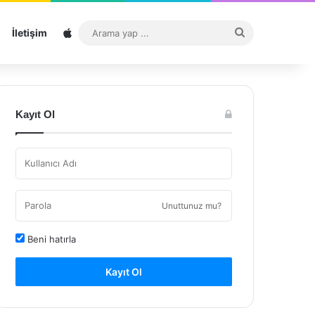
Sitemap
Arama
İletişim
yap
...
Kayıt Ol
Unuttunuz mu?
Beni hatırla
Kayıt Ol