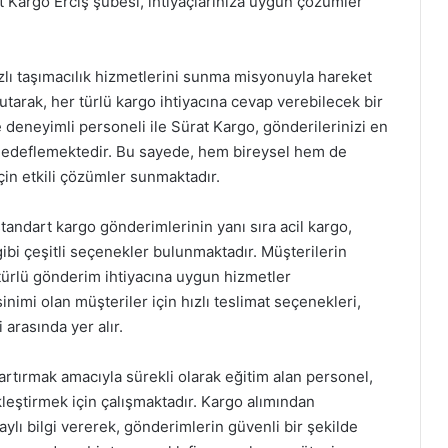
at Kargo Erciş şubesi, ihtiyaçlarınıza uygun çözümler
zlı taşımacılık hizmetlerini sunma misyonuyla hareket
tarak, her türlü kargo ihtiyacına cevap verebilecek bir
ve deneyimli personeli ile Sürat Kargo, gönderilerinizi en
ı hedeflemektedir. Bu sayede, hem bireysel hem de
çin etkili çözümler sunmaktadır.
andart kargo gönderimlerinin yanı sıra acil kargo,
gibi çeşitli seçenekler bulunmaktadır. Müşterilerin
türlü gönderim ihtiyacına uygun hizmetler
inimi olan müşteriler için hızlı teslimat seçenekleri,
arasında yer alır.
artırmak amacıyla sürekli olarak eğitim alan personel,
kleştirmek için çalışmaktadır. Kargo alımından
aylı bilgi vererek, gönderimlerin güvenli bir şekilde